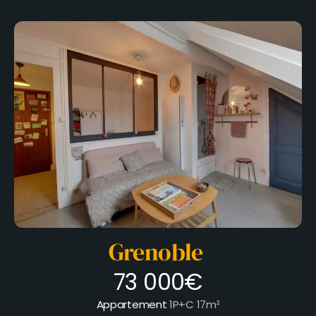
Grenoble
73 000€
Appartement
1P+C
17m²