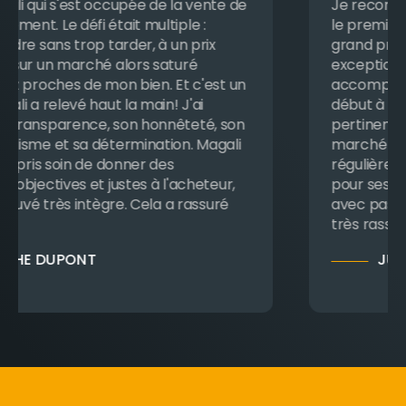
Je recommande Magali les yeux fermés ! Dès
le premier contact, elle a fait preuve d’un
grand professionnalisme, d’une disponibilité
exceptionnelle et d’une vraie écoute. Son
accompagnement a été irréprochable du
début à la fin, avec des conseils toujours
pertinents, une excellente connaissance du
marché et une communication claire et
régulière. On sent qu’elle s’investit pleinement
pour ses clients et qu’elle exerce son métier
avec passion, sérieux et bienveillance. C’est
très rassurant d’être a…
JULIEN VIALATTE