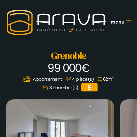
Aller
au
contenu
principal
menu
M
Grenoble
99 000€
Appartement
4 pièce(s)
62m²
E
3 chambre(s)