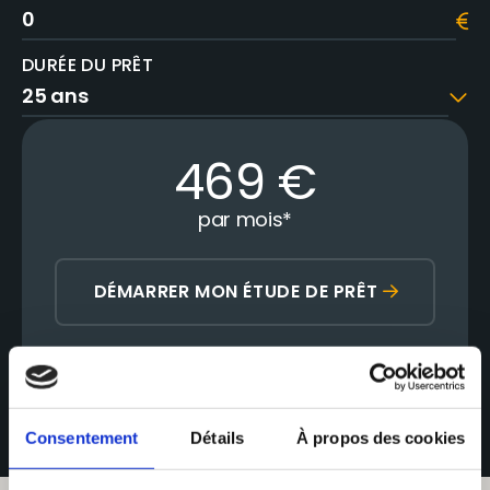
DURÉE DU PRÊT
469
€
par mois
*
DÉMARRER MON ÉTUDE DE PRÊT
*Hors frais de notaire, cette simulation est fournie à titre informatif, les
données dans ce simulateur sont indicatives et non contractuelles.
Consentement
Détails
À propos des cookies