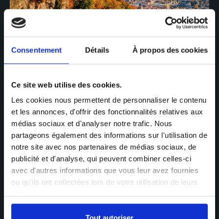
Consentement
Détails
À propos des cookies
durable
Une vision
et
Ce site web utilise des cookies.
responsable
du patrimoine
Les cookies nous permettent de personnaliser le contenu
et les annonces, d'offrir des fonctionnalités relatives aux
Notre rôle ne s’arrête pas au conseil : nous vous
médias sociaux et d'analyser notre trafic. Nous
aidons à construire un patrimoine qui a du sens.
partageons également des informations sur l'utilisation de
notre site avec nos partenaires de médias sociaux, de
Nous intégrons à nos analyses les dimensions
publicité et d'analyse, qui peuvent combiner celles-ci
fiscales, immobilières, économiques et
avec d'autres informations que vous leur avez fournies
personnelles, pour bâtir une stratégie équilibrée.
ou qu'ils ont collectées lors de votre utilisation de leurs
Nos recommandations sont conçues pour
s’adapter dans le temps et favoriser la
services.
transmission sereine de votre patrimoine.
Tout autoriser