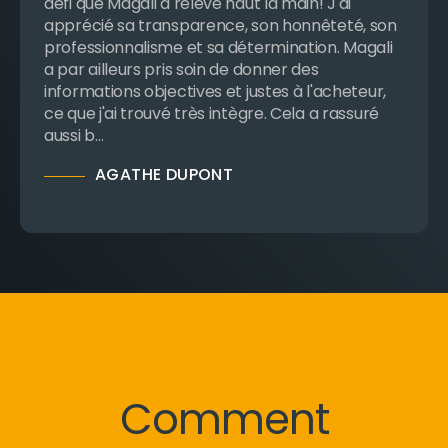
défi que Magali a relevé haut la main! J'ai
apprécié sa transparence, son honnêteté, son
professionnalisme et sa détermination. Magali
a par ailleurs pris soin de donner des
informations objectives et justes à l'acheteur,
ce que j'ai trouvé très intègre. Cela a rassuré
aussi b…
AGATHE DUPONT
Comment