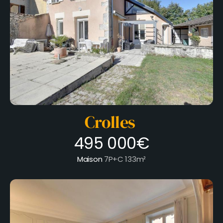
Crolles
495 000€
Maison
7P+C
133m²