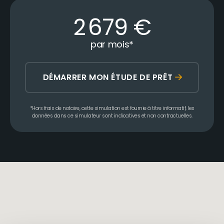
2 679
€
par mois
*
DÉMARRER MON ÉTUDE DE PRÊT
*Hors frais de notaire, cette simulation est fournie à titre informatif, les
données dans ce simulateur sont indicatives et non contractuelles.