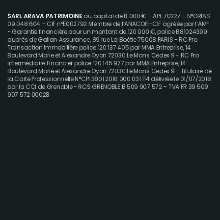
SARL ARAVA PATRIMOINE
au capital de 8 000 € – APE 7022Z – N°ORIAS :
09 048 604 – CIF n°E002792 Membre de l’ANACOFI-CIF agréée par l’AMF
- Garantie financière pour un montant de 120 000 €, police B81024399
auprès de Galian Assurance, 89 rue La Boétie 75008 PARIS - RC Pro
Transaction Immobilière police 120 137 405 par MMA Entreprise, 14
Boulevard Marie et Alexandre Oyon 72030 Le Mans Cedex 9 - RC Pro
Intermédiaire Financier police 120 145 977 par MMA Entreprise, 14
Boulevard Marie et Alexandre Oyon 72030 Le Mans Cedex 9 - Titulaire de
la Carte Professionnelle N°CPI 3801 2018 000 031 114 délivrée le 01/07/2018
par la CCI de Grenoble - RCS GRENOBLE B 509 907 572 – TVA FR 39 509
907 572 00028