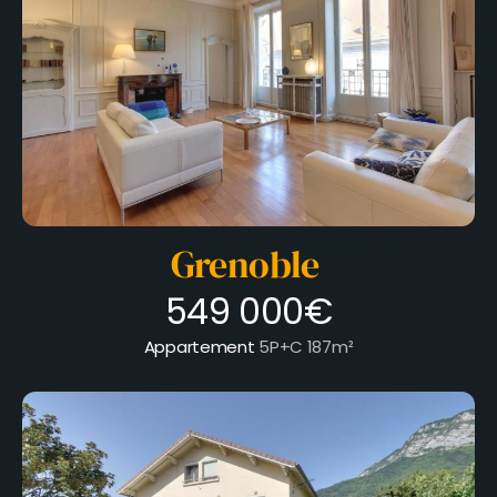
Grenoble
549 000€
Appartement
5P+C
187m²