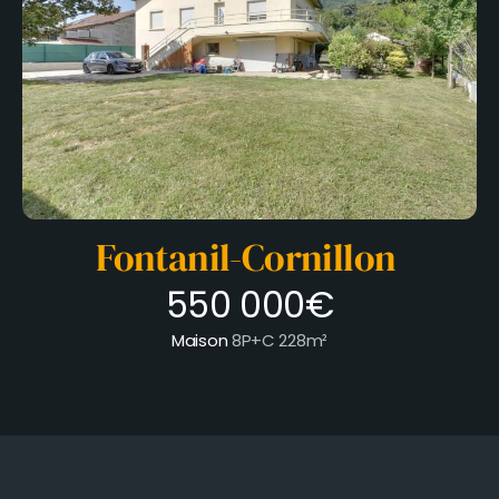
Fontanil-Cornillon
550 000€
Maison
8P+C
228m²