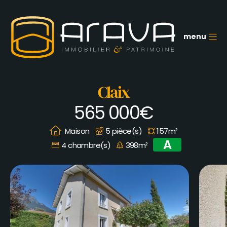
Aller
au
contenu
principal
menu
M
Claix
565 000€
Maison
5 pièce(s)
157m²
A
4 chambre(s)
398m²