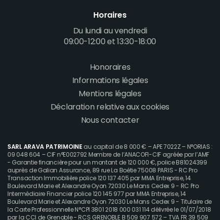
Horaires
Du lundi au vendredi
09:00-12:00 et 13:30-18:00
Honoraires
Footer
Informations légales
menu
Mentions légales
Déclaration relative aux cookies
Nous contacter
SARL ARAVA PATRIMOINE
au capital de 8 000 € – APE 7022Z – N°ORIAS :
09 048 604 – CIF n°E002792 Membre de l’ANACOFI-CIF agréée par l’AMF
- Garantie financière pour un montant de 120 000 €, police B81024399
auprès de Galian Assurance, 89 rue La Boétie 75008 PARIS - RC Pro
Transaction Immobilière police 120 137 405 par MMA Entreprise, 14
Boulevard Marie et Alexandre Oyon 72030 Le Mans Cedex 9 - RC Pro
Intermédiaire Financier police 120 145 977 par MMA Entreprise, 14
Boulevard Marie et Alexandre Oyon 72030 Le Mans Cedex 9 - Titulaire de
la Carte Professionnelle N°CPI 3801 2018 000 031 114 délivrée le 01/07/2018
par la CCI de Grenoble - RCS GRENOBLE B 509 907 572 – TVA FR 39 509