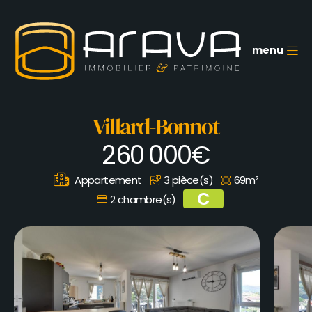
Aller
au
contenu
principal
menu
M
Villard-Bonnot
260 000€
Appartement
3 pièce(s)
69m²
C
2 chambre(s)