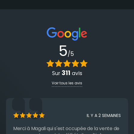
5
/5
311
Sur
avis
Voir tous les avis
IL Y A UN MOIS
Je recommande Magali les yeux fermés ! Dès