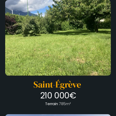
Saint-Égrève
210 000€
Terrain
785m²