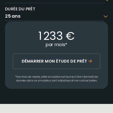
DURÉE DU PRÊT
1 233
€
par mois
*
DÉMARRER MON ÉTUDE DE PRÊT
*Hors frais de notaire, cette simulation est fournie à titre informatif, les
données dans ce simulateur sont indicatives et non contractuelles.