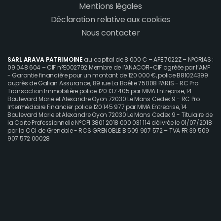
menu
Mentions légales
Déclaration relative aux cookies
Nous contacter
SARL ARAVA PATRIMOINE
au capital de 8 000 € – APE 7022Z – N°ORIAS :
09 048 604 – CIF n°E002792 Membre de l’ANACOFI-CIF agréée par l’AMF
- Garantie financière pour un montant de 120 000 €, police B81024399
auprès de Galian Assurance, 89 rue La Boétie 75008 PARIS - RC Pro
Transaction Immobilière police 120 137 405 par MMA Entreprise, 14
Boulevard Marie et Alexandre Oyon 72030 Le Mans Cedex 9 - RC Pro
Intermédiaire Financier police 120 145 977 par MMA Entreprise, 14
Boulevard Marie et Alexandre Oyon 72030 Le Mans Cedex 9 - Titulaire de
la Carte Professionnelle N°CPI 3801 2018 000 031 114 délivrée le 01/07/2018
par la CCI de Grenoble - RCS GRENOBLE B 509 907 572 – TVA FR 39 509
907 572 00028