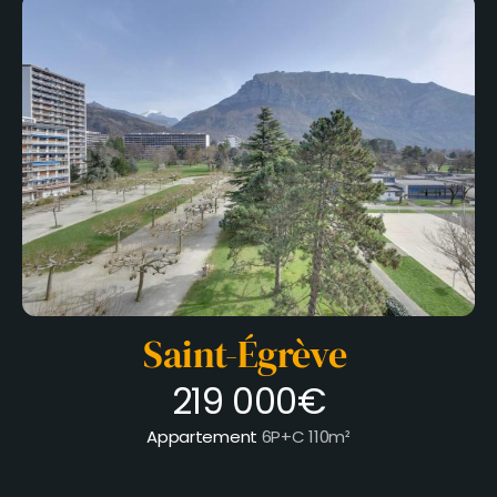
Saint-Égrève
219 000€
Appartement
6P+C
110m²