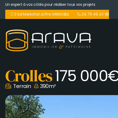
Aller
Un expert à vos côtés pour réaliser tous vos projets
au
contenu
3 bd Maréchal Joffre GRENOBLE
04 76 46 43 98
principal
175 000
Crolles
Terrain
390m²