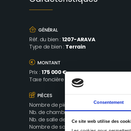
GÉNÉRAL
1207-ARAVA
Réf. du bien :
Terrain
Type de bien :
MONTANT
175 000 €
Prix :
24 €/an
Taxe foncière :
PIÈCES
Consentement
0
Nombre de pièces :
0
Nb. de chambres :
0
Nb. de salle de bain :
Ce site web utilise des cook
0
Nombre de salle d'eau :
Les cookies nous permettent d