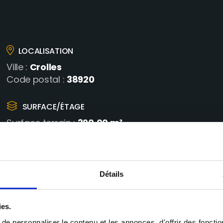
LOCALISATION
Crolles
Ville :
38920
Code postal :
SURFACE/ÉTAGE
390.00 m²
Surface terrain :
CHAUFFAGE
Détails
ies.
e personnaliser le contenu et les annonces, d'offrir des fonctio